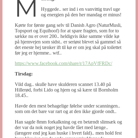
M
Hyggede.. ser ind i en vanvittig travl uge
og energien på den her mandag er minus!
Kørte for første gang selv til Danish Agro (NaturMusli,
Topsport og Equihoof) for at spare fragten, som for to
sække nu er over 200.. heldigvis ikke samme vilde kø
på hjemvejen som sidst.. er seriøst blevet så gammel så
det eneste hej tænker ift til kø er om jeg skal på toilettet
før jeg er hjemme.. wtf..
https://www.facebook.com/share/r/17ApVfFRDc/
Tirsdag:
Vild dag.. skulle have skulderen scannet 13.40 på
Hillerød, forbi Lido og hjem og så kære til Bornholm
18.45..
Havde den mest behagelige følelse under scanningen..
som om det bare var rart og at den ikke gjorde ondt..
Han sagde 8mm forkalkning og en betændt slimsæk og
der var da nok noget jeg havde fået med længe..
(længere end jeg kan huske i hvert fald).. men hold fest