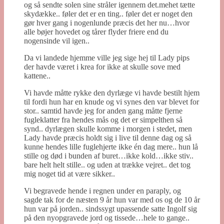
og så sendte solen sine stråler igennem det.mehet tætte
skydække.. føler det er en ting.. føler det er noget den
gør hver gang i nogenlunde præcis det her nu…hvor
alle bøjer hovedet og tårer flyder friere end du
nogensinde vil igen..
Da vi landede hjemme ville jeg sige hej til Lady pips
der havde været i krea for ikke at skulle sove med
kattene..
Vi havde måtte rykke den dyrlæge vi havde bestilt hjem
til fordi hun har en knude og vi synes den var blevet for
stor.. samtid havde jeg for anden gang måtte fjerne
fugleklatter fra hendes mås og det er simpelthen så
synd.. dyrlægen skulle komme i morgen i stedet, men
Lady havde præcis holdt sig i live til denne dag og så
kunne hendes lille fuglehjerte ikke én dag mere.. hun lå
stille og død i bunden af buret…ikke kold…ikke stiv..
bare helt helt stille.. og uden at trække vejret.. det tog
mig noget tid at være sikker..
Vi begravede hende i regnen under en paraply, og
sagde tak for de næsten 9 år hun var med os og de 10 år
hun var på jorden.. sindssygt upassende satte Ingolf sig
på den nyopgravede jord og tissede…hele to gange..