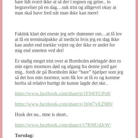
bare lidt svært ikke at så der i regnen og grine.. to
begravelser på en dag…suk trist og alligevel okay at
man skal have fred når man ikke kan mere!
Faktisk klart det eneste jeg selv drømmer om…at få lov
at få en terminalpakke af medicin hvis jeg en dag ikke
kan andet end trække vejret og der ikke er andet for
mig end smerten ved det!
Er stadig meget trist over at Bornholm ødelagde den ro
min egen mormors død og afgang fra denne jord gav
mig.. fordi de på Bornholm ikke “bare” hjælper som jeg
så det hos min mormor, som fik lov at få ro og komme
herfra så relativt hurtigt de kunne lagde det ske..
https://www.facebook.com/share/p/1FSj6TGPx8/
https://www.facebook.com/share/v/1bW7vEZ989/
Husk det nu.. time is short..
https://www.facebook.com/share/r/17R9fUdJcW/
Torsdag: