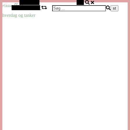
Alt sidebar
Søg
HorseShare
Vilkårlig artikel
hverdag og tanker