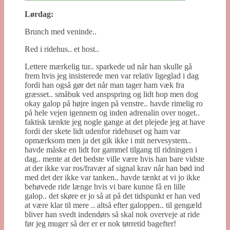
Lørdag:
Brunch med veninde..
Red i ridehus.. et host..
Lettere mærkelig tur.. sparkede ud når han skulle gå
frem hvis jeg insisterede men var relativ ligeglad i dag
fordi han også gør det når man tager ham væk fra
græsset.. småbuk ved anspspring og lidt hop men dog
okay galop på højre ingen på venstre.. havde rimelig ro
på hele vejen igennem og inden adrenalin over noget..
faktisk tænkte jeg nogle gange at det plejede jeg at have
fordi der skete lidt udenfor ridehuset og ham var
opmærksom men ja det gik ikke i mit nervesystem..
havde måske en lidt for gammel tilgang til ridningen i
dag.. mente at det bedste ville være hvis han bare vidste
at der ikke var ros/fravær af signal krav når han bød ind
med det der ikke var tanken.. havde tænkt at vi jo ikke
behøvede ride længe hvis vi bare kunne få en lille
galop.. det skøre er jo så at på det tidspunkt er han ved
at være klar til mere .. altså efter galoppen.. til gengæld
bliver han svedt indendørs så skal nok overveje at ride
før jeg muger så der er er nok tørretid bagefter!