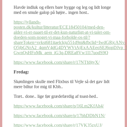
Havde indluk og ellers bare hygge og leg og lidt longe
med en smule galop på højre.. ingen host..
https://jyllands-
posten.dk/kultur/litteratur/ECE18450104/med-den-
alder-vi-er-naaet-til-er-det-kun-naturligt-at-vi-taler-om-
doeden-som-noget-vi-maa-forholde-os-til/?
shareToken=svkst681itaelckju551d9ni&fbclid=IwdGRjcANv-
O5jbGNrA2_4qmV4dG4DYWVtAjExAAEeoSEJ6opDJvp_7
GwnQsHFoMk_aem_iG3q-DREa8Vw1I17uodS9Q
https://www.facebook.com/share/r/17NTfdjtyX/
Fredag:
Skønlingen skulle med Flixbus til Vejle så det gav lidt
mere biltur for mig til Kbh..
Træt.. done.. lige før grædefærdig af toast-hed..
https://www.facebook.com/share/p/16Lm2KfAh4/
https://www.facebook.com/share/p/17bhDDbN1N/
https://www.facebook.com/share/r/17VK35zxUJ/