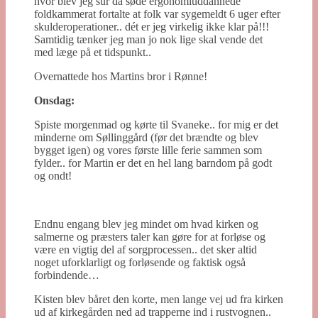
hvor blev jeg sur da søde ergonomiuddannede
foldkammerat fortalte at folk var sygemeldt 6 uger efter
skulderoperationer.. dét er jeg virkelig ikke klar på!!!
Samtidig tænker jeg man jo nok lige skal vende det
med læge på et tidspunkt..
Overnattede hos Martins bror i Rønne!
Onsdag:
Spiste morgenmad og kørte til Svaneke.. for mig er det
minderne om Søllinggård (før det brændte og blev
bygget igen) og vores første lille ferie sammen som
fylder.. for Martin er det en hel lang barndom på godt
og ondt!
Endnu engang blev jeg mindet om hvad kirken og
salmerne og præsters taler kan gøre for at forløse og
være en vigtig del af sorgprocessen.. det sker altid
noget uforklarligt og forløsende og faktisk også
forbindende…
Kisten blev båret den korte, men lange vej ud fra kirken
ud af kirkegården ned ad trapperne ind i rustvognen..