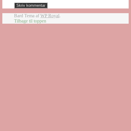
Bard Tema af
WP Royal
.
Tilbage til toppen