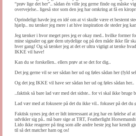
“prøv lige det her”.. sådan én ville jeg gerne finde og måske vigti
overvejelse.. ligeså stor som den jeg har omkring at få en kirop
Oprindeligt havde jeg en idé om at vi skulle være et bestemt sted
hjælp.. nu tænker jeg mere i at hive inspiration de steder jeg ka
Jeg tænker i hvor meget pres jeg er okay med.. hvilke former fo
mine signaler og gør dem utydelige og på den måde ikke får ska
hver gang! Og så tænker jeg at det er ultra vigtigt at tænke hv
IKKE vil have!
Kan du se forskellen.. ellers prøv at se det for dig..
Det jeg gerne vil se ser sådan her ud og føles sådan her (fyld sel
Og det jeg IKKE vil have ser sådan her ud og føles sådan her..
..faktisk så bare lad vær med det sidste.. for vi skal ikke bruge b
Lad vær med at fokusere på det du ikke vil.. fokuser på det du 
Faktisk synes jeg det er lidt interessant at jeg har en følelse af
udvikler sig på.. må bare sige at TRT, Featherlight Horsemanship
Lido ikke reagerer på ting som alle andre heste jeg har kendt gjo
til så det matcher ham og os!