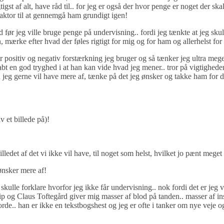
gst af alt, have råd til.. for jeg er også der hvor penge er noget der skal
raktor til at gennemgå ham grundigt igen!
 før jeg ville bruge penge på undervisning.. fordi jeg tænkte at jeg skul
n, mærke efter hvad der føles rigtigt for mig og for ham og allerhelst for
r positiv og negativ forstærkning jeg bruger og så tænker jeg ultra meg
bt en god tryghed i at han kan vide hvad jeg mener.. tror på vigtighede
ad jeg gerne vil have mere af, tænke på det jeg ønsker og takke ham for 
v et billede på)!
illedet af det vi ikke vil have, til noget som helst, hvilket jo pænt meget
ønsker mere af!
 at skulle forklare hvorfor jeg ikke får undervisning.. nok fordi det er j
 og Claus Toftegård giver mig masser af blod på tanden.. masser af inspir
rde.. han er ikke en tekstbogshest og jeg er ofte i tanker om nye veje og