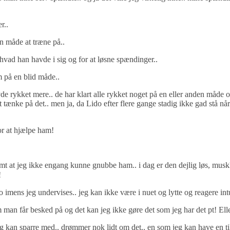
r..
en måde at træne på..
hvad han havde i sig og for at løsne spændinger..
 på en blid måde..
avde rykket mere.. de har klart alle rykket noget på en eller anden måde
ænke på det.. men ja, da Lido efter flere gange stadig ikke gad stå når 
or at hjælpe ham!
amt at jeg ikke engang kunne gnubbe ham.. i dag er den dejlig løs, musk
!
o imens jeg undervises.. jeg kan ikke være i nuet og lytte og reagere intu
man får besked på og det kan jeg ikke gøre det som jeg har det pt! Eller
eg kan sparre med.. drømmer nok lidt om det.. en som jeg kan have en t