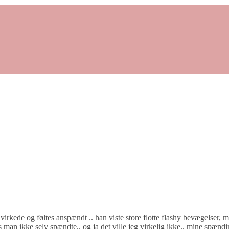
virkede og føltes anspændt .. han viste store flotte flashy bevægelser, 
s man ikke selv spændte.. og ja det ville jeg virkelig ikke.. mine spændi