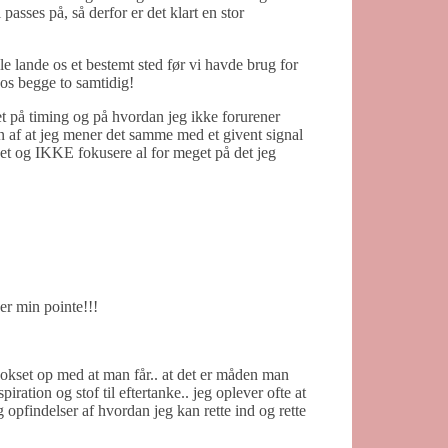
 passes på, så derfor er det klart en stor
le lande os et bestemt sted før vi havde brug for
 os begge to samtidig!
et på timing og på hvordan jeg ikke forurener
n af at jeg mener det samme med et givent signal
det og IKKE fokusere al for meget på det jeg
 er min pointe!!!
eg vokset op med at man får.. at det er måden man
ation og stof til eftertanke.. jeg oplever ofte at
 opfindelser af hvordan jeg kan rette ind og rette