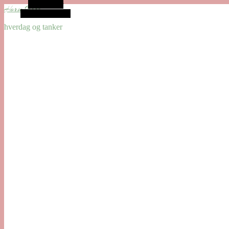
Alt sidebar
HorseShare
Vilkårlig artikel
hverdag og tanker