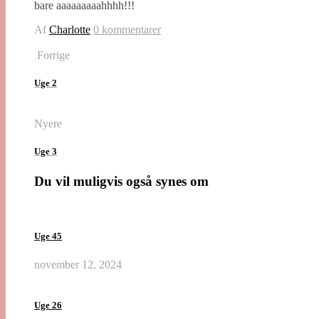
bare aaaaaaaaahhhh!!!
Af
Charlotte
0 kommentarer
Forrige
Uge 2
Nyere
Uge 3
Du vil muligvis også synes om
Uge 45
november 12, 2024
Uge 26