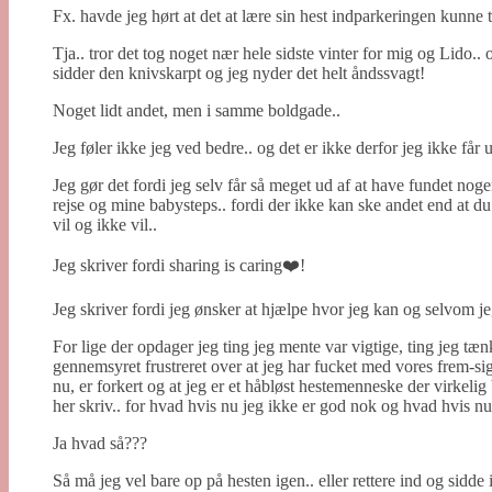
Fx. havde jeg hørt at det at lære sin hest indparkeringen kunne t
Tja.. tror det tog noget nær hele sidste vinter for mig og Lido.. o
sidder den knivskarpt og jeg nyder det helt åndssvagt!
Noget lidt andet, men i samme boldgade..
Jeg føler ikke jeg ved bedre.. og det er ikke derfor jeg ikke få
Jeg gør det fordi jeg selv får så meget ud af at have fundet no
rejse og mine babysteps.. fordi der ikke kan ske andet end at d
vil og ikke vil..
Jeg skriver fordi sharing is caring❤️!
Jeg skriver fordi jeg ønsker at hjælpe hvor jeg kan og selvom jeg
For lige der opdager jeg ting jeg mente var vigtige, ting jeg tæn
gennemsyret frustreret over at jeg har fucket med vores frem-sign
nu, er forkert og at jeg er et håbløst hestemenneske der virkelig 
her skriv.. for hvad hvis nu jeg ikke er god nok og hvad hvis nu 
Ja hvad så???
Så må jeg vel bare op på hesten igen.. eller rettere ind og si