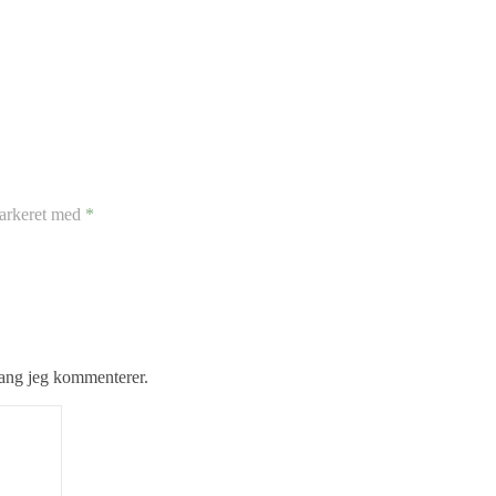
markeret med
*
gang jeg kommenterer.