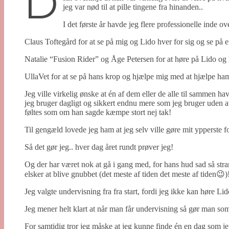
D
jeg var nød til at pille tingene fra hinanden..
I det første år havde jeg flere professionelle inde ove
Claus Toftegård for at se på mig og Lido hver for sig og se på 
Natalie “Fusion Rider” og Åge Petersen for at høre på Lido og 
UllaVet for at se på hans krop og hjælpe mig med at hjælpe ham
Jeg ville virkelig ønske at én af dem eller de alle til sammen h
jeg bruger dagligt og sikkert endnu mere som jeg bruger uden at t
føltes som om han sagde kæmpe stort nej tak!
Til gengæld lovede jeg ham at jeg selv ville gøre mit ypperste f
Så det gør jeg.. hver dag året rundt prøver jeg!
Og der har været nok at gå i gang med, for hans hud sad så str
elsker at blive gnubbet (det meste af tiden det meste af tiden😉)
Jeg valgte undervisning fra fra start, fordi jeg ikke kan høre Lid
Jeg mener helt klart at når man får undervisning så gør man som 
For samtidig tror jeg måske at jeg kunne finde én en dag som j