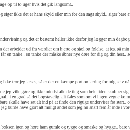
age op til to uger hvis det gik langsomt..
g siger ikke det er hans skyld eller min for den sags skyld.. siger bare at
r undervisning og det er bestemt heller ikke derfor jeg lægger min dagbog
gen der arbejder ud fra værdier om hjerte og sjæl og følelse, at jeg på 
u får en tanke.. en tanke der måske åbner nye døre for dig og din hest..
 ikke tror jeg læses, så er der en kæmpe portion læring for mig selv når 
kte jeg ville gøre og ikke mindst alle de ting som hele tiden skubber sig 
al.. i en grad så det bogstavelig talt føles som om vi ingen vegne kommer.
bare skulle have sat alt ind på at finde den rigtige underviser fra start..
jeg burde have gjort alt muligt andet som jeg nu snart fem år inde i vore
dde i boksen igen og høre ham gumle og tygge og smaske og hygge.. bare 