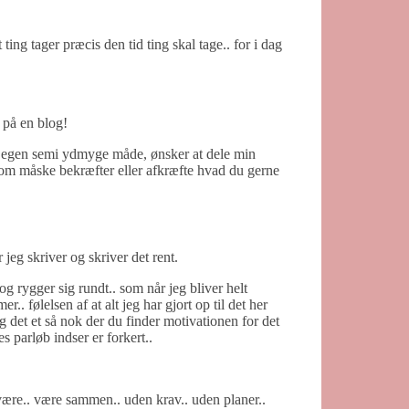
 ting tager præcis den tid ting skal tage.. for i dag
 på en blog!
min egen semi ydmyge måde, ønsker at dele min
 som måske bekræfter eller afkræfte hvad du gerne
jeg skriver og skriver det rent.
og rygger sig rundt.. som når jeg bliver helt
. følelsen af at alt jeg har gjort op til det her
 og det et så nok der du finder motivationen for det
s parløb indser er forkert..
være.. være sammen.. uden krav.. uden planer..