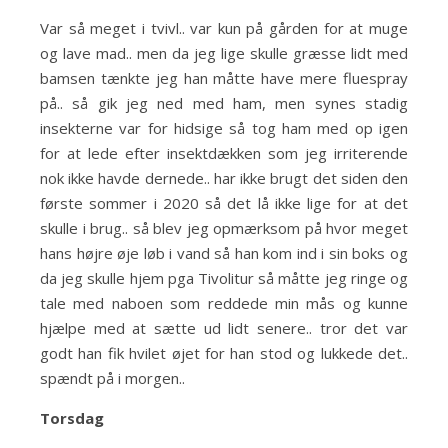
Var så meget i tvivl.. var kun på gården for at muge
og lave mad.. men da jeg lige skulle græsse lidt med
bamsen tænkte jeg han måtte have mere fluespray
på.. så gik jeg ned med ham, men synes stadig
insekterne var for hidsige så tog ham med op igen
for at lede efter insektdækken som jeg irriterende
nok ikke havde dernede.. har ikke brugt det siden den
første sommer i 2020 så det lå ikke lige for at det
skulle i brug.. så blev jeg opmærksom på hvor meget
hans højre øje løb i vand så han kom ind i sin boks og
da jeg skulle hjem pga Tivolitur så måtte jeg ringe og
tale med naboen som reddede min mås og kunne
hjælpe med at sætte ud lidt senere.. tror det var
godt han fik hvilet øjet for han stod og lukkede det..
spændt på i morgen..
Torsdag