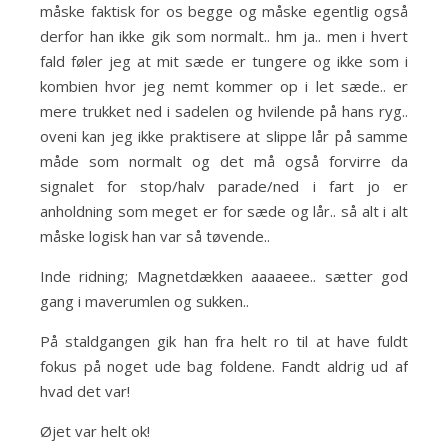
måske faktisk for os begge og måske egentlig også
derfor han ikke gik som normalt.. hm ja.. men i hvert
fald føler jeg at mit sæde er tungere og ikke som i
kombien hvor jeg nemt kommer op i let sæde.. er
mere trukket ned i sadelen og hvilende på hans ryg..
oveni kan jeg ikke praktisere at slippe lår på samme
måde som normalt og det må også forvirre da
signalet for stop/halv parade/ned i fart jo er
anholdning som meget er for sæde og lår.. så alt i alt
måske logisk han var så tøvende..
Inde ridning; Magnetdækken aaaaeee.. sætter god
gang i maverumlen og sukken..
På staldgangen gik han fra helt ro til at have fuldt
fokus på noget ude bag foldene. Fandt aldrig ud af
hvad det var!
Øjet var helt ok!