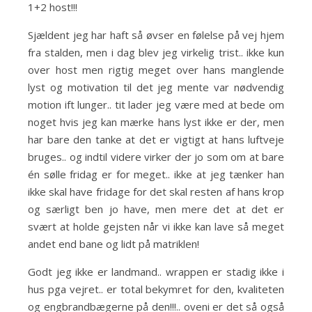
1+2 host!!!
Sjældent jeg har haft så øvser en følelse på vej hjem
fra stalden, men i dag blev jeg virkelig trist.. ikke kun
over host men rigtig meget over hans manglende
lyst og motivation til det jeg mente var nødvendig
motion ift lunger.. tit lader jeg være med at bede om
noget hvis jeg kan mærke hans lyst ikke er der, men
har bare den tanke at det er vigtigt at hans luftveje
bruges.. og indtil videre virker der jo som om at bare
én sølle fridag er for meget.. ikke at jeg tænker han
ikke skal have fridage for det skal resten af hans krop
og særligt ben jo have, men mere det at det er
svært at holde gejsten når vi ikke kan lave så meget
andet end bane og lidt på matriklen!
Godt jeg ikke er landmand.. wrappen er stadig ikke i
hus pga vejret.. er total bekymret for den, kvaliteten
og engbrandbægerne på den!!!.. oveni er det så også