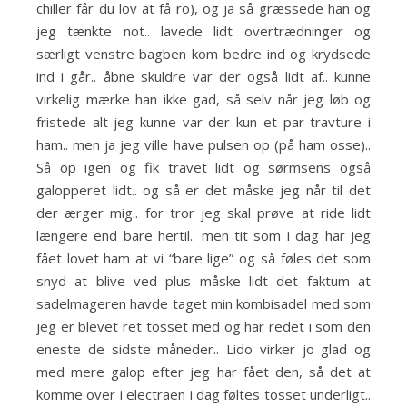
chiller får du lov at få ro), og ja så græssede han og
jeg tænkte not.. lavede lidt overtrædninger og
særligt venstre bagben kom bedre ind og krydsede
ind i går.. åbne skuldre var der også lidt af.. kunne
virkelig mærke han ikke gad, så selv når jeg løb og
fristede alt jeg kunne var der kun et par travture i
ham.. men ja jeg ville have pulsen op (på ham osse)..
Så op igen og fik travet lidt og sørmsens også
galopperet lidt.. og så er det måske jeg når til det
der ærger mig.. for tror jeg skal prøve at ride lidt
længere end bare hertil.. men tit som i dag har jeg
fået lovet ham at vi “bare lige” og så føles det som
snyd at blive ved plus måske lidt det faktum at
sadelmageren havde taget min kombisadel med som
jeg er blevet ret tosset med og har redet i som den
eneste de sidste måneder.. Lido virker jo glad og
med mere galop efter jeg har fået den, så det at
komme over i electraen i dag føltes tosset underligt..