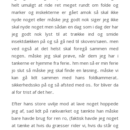
helt umuligt at ride ret meget rundt om folde og
marker og inskekterne er gået amok så skal ikke
nyde noget eller måske jeg godt nok siger jeg ikke
skal nyde noget men sådan en dag som i dag der har
jeg godt nok lyst til at trække ind og smide
insektdækken på og så gå ned til skoven/søen.. men
ved også at det helst skal foregå sammen med
nogen.. måske jeg skal prøve, når dem jeg har i
tankerne er hjemme fra ferie.. hm men så er min ferie
jo slut så måske jeg skal finde en løsning.. måske vi
kan gå lidt sammen med hans foldkammerat..
sikkerhedssko på og så afsted med os.. for bliver da
al for trist af det her..
Efter hans store uvilje mod at lave noget hoppede
jeg af, sad lidt på rækværket og tænkte han måske
bare havde brug for ren ro, (faktisk havde jeg noget
at tænke at hvis du græsser rider vi, hvis du står og