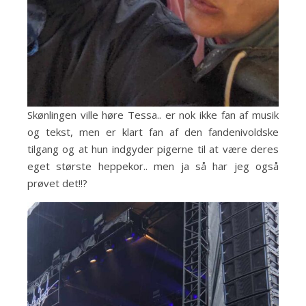
Skønlingen ville høre Tessa.. er nok ikke fan af musik
og tekst, men er klart fan af den fandenivoldske
tilgang og at hun indgyder pigerne til at være deres
eget største heppekor.. men ja så har jeg også
prøvet det!!?