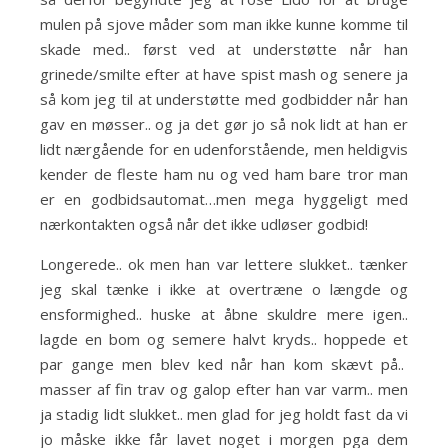
mulen på sjove måder som man ikke kunne komme til
skade med.. først ved at understøtte når han
grinede/smilte efter at have spist mash og senere ja
så kom jeg til at understøtte med godbidder når han
gav en møsser.. og ja det gør jo så nok lidt at han er
lidt nærgående for en udenforstående, men heldigvis
kender de fleste ham nu og ved ham bare tror man
er en godbidsautomat…men mega hyggeligt med
nærkontakten også når det ikke udløser godbid!
Longerede.. ok men han var lettere slukket.. tænker
jeg skal tænke i ikke at overtræne o længde og
ensformighed.. huske at åbne skuldre mere igen..
lagde en bom og semere halvt kryds.. hoppede et
par gange men blev ked når han kom skævt på..
masser af fin trav og galop efter han var varm.. men
ja stadig lidt slukket.. men glad for jeg holdt fast da vi
jo måske ikke får lavet noget i morgen pga dem