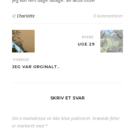
jeg kun fem dage tilbage.. øv altså osse!
Af
Charlotte
0 kommentarer
NYERE
UGE 29
FORRIGE
JEG VAR ORGINALT..
SKRIV ET SVAR
Din e-mailadresse vil ikke blive publiceret.
Krævede felter
er markeret med
*