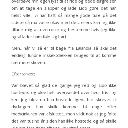
overdøve min egen lyst til at ride og bede ærgrelsen
om at tage en slapper og lade Lido gøre det han
helst ville.. vi har haft så mange gode ture på det
sidste så må være okay med det.. ellers kan jeg ikke
tillade mig at overroule og bestemme hvis jeg ikke
også lader ham føle sig hørt..
Men.. når vi så er til bage fra Lalandia så skal det
endelig fundne inskektdækken bruges til at komme
nærmere skoven..
Eftertanker;
Var blevet så glad de gange jeg red og Lido ikke
hostede.. og blev helt overvældet over hvor trist og
ked jeg blev da han hostede igen.. har skrevet til
dyrlægen.. hun skulle komme 14 dage efter
medicinkuren var afsluttet.. men vildt nok at jeg følte
det var tusind år siden han ikke hostede og så skulle