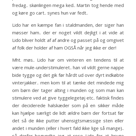
fredag.. skønlingen mega ked.. Martin tog hende med
og køre go cart.. synes hun var fedt..
Lido har en kæmpe fan i staldmanden, der siger han
møsser ham.. der er noget vildt dejligt i at vide at
Lido bliver holdt af af andre og passet på og omgivet
af folk der holder af ham OGSÅ når jeg ikke er der!
Mht. møs.. Lido har om vinteren en tendens til at
være mule-understimuleret.. han vil vildt gerne nappe
bide tygge og det gik før hårdt ud over dyrt indkøbte
vinterjakker.. men kom til at tænke det mindede mig
om børn der tager alting i munden og som man kan
stimulere ved at give tyggelegetøj etc.. faktisk findes
der deciderede halskæder som på en sikker måde
kan hjælpe særligt de lidt ældre børn der fortsat før
det så de ikke putter uhensigtsmæssige sten eller
andet i munden (eller i hvert fald ikke lige så mange)..
så derfor begyndte jeg at rose Lido for at bruge