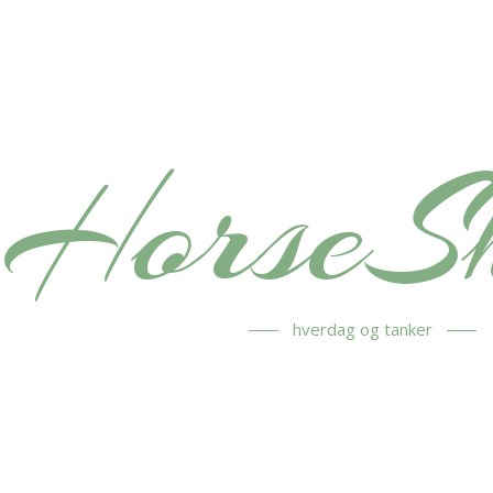
HorseS
hverdag og tanker