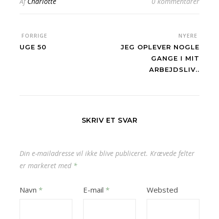
Af
Charlotte
0 kommentarer
FORRIGE
NYERE
UGE 50
JEG OPLEVER NOGLE
GANGE I MIT
ARBEJDSLIV..
SKRIV ET SVAR
Din e-mailadresse vil ikke blive publiceret.
Krævede felter
er markeret med
*
Navn
*
E-mail
*
Websted