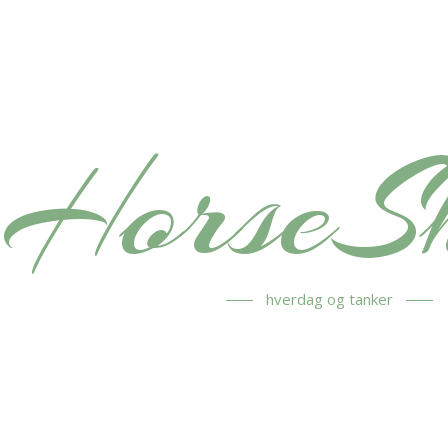
HorseS
hverdag og tanker