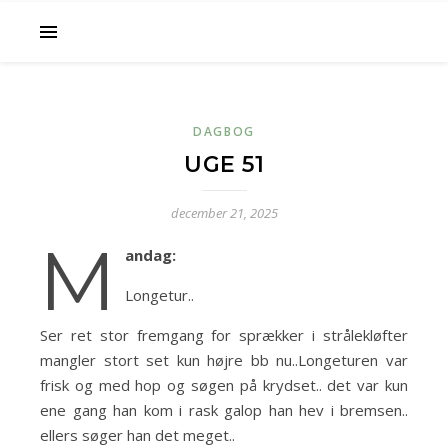
DAGBOG
UGE 51
december 21, 2025
M
andag:
Longetur..
Ser ret stor fremgang for sprækker i strålekløfter
mangler stort set kun højre bb nu..Longeturen var
frisk og med hop og søgen på krydset.. det var kun
ene gang han kom i rask galop han hev i bremsen..
ellers søger han det meget..