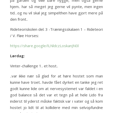
på gården og ville bare hygge, men også gerne
hjem.. har så meget jeg gerne vil pynte, men ingen
tid…og nu vil skal jeg simpelthen have gjort mere på
den front..
Rideteoriskolen del. 3 -Træningsskalaen 1 – Rideteori
/ V. Fløe Horses:
https://share.google/lLNldczLoskanJN0l
Lørdag:
Vinter-challenge 1.. et host..
..var ikke nær så glad for at høre hostet som man
kunne have troet.. havde fået dyrket en tanke jeg ret
godt kunne lide om at nervesystemet var faldet i en
god balance så det var et tegn på at hele Lido fra
inderst til yderst måske faktisk var i vater og så kom
hostet jo lidt til at kollidere med min selvopfundne