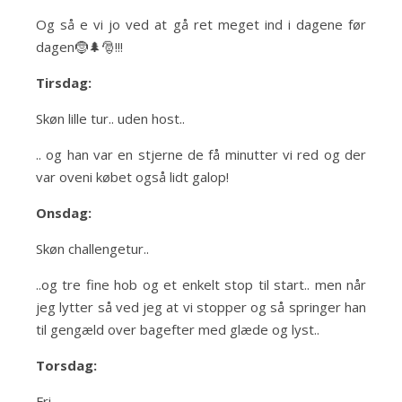
Og så e vi jo ved at gå ret meget ind i dagene før
dagen🤶🌲🎅!!!
Tirsdag:
Skøn lille tur.. uden host..
.. og han var en stjerne de få minutter vi red og der
var oveni købet også lidt galop!
Onsdag:
Skøn challengetur..
..og tre fine hob og et enkelt stop til start.. men når
jeg lytter så ved jeg at vi stopper og så springer han
til gengæld over bagefter med glæde og lyst..
Torsdag:
Fri..